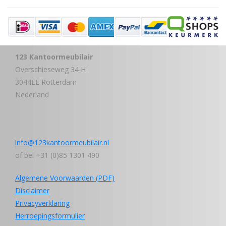
123 Kantoormeubilair
Overschieseweg 34 H
3044EE Rotterdam
Nederland
info@123kantoormeubilair.nl
of bel +31 (0)85 1301 490
Algemene Voorwaarden (PDF)
Disclaimer
Privacyverklaring
Herroepingsformulier