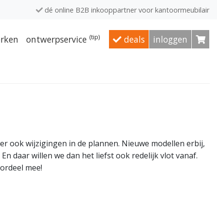
dé online B2B inkooppartner voor kantoormeubilair
(tip)
rken
ontwerpservice
deals
inloggen
n er ook wijzigingen in de plannen. Nieuwe modellen erbij,
daar willen we dan het liefst ook redelijk vlot vanaf.
oordeel mee!