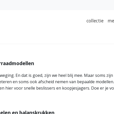
collectie
me
rraadmodellen
eweging. En dat is goed, zijn we heel blij mee. Maar soms zij
eren en soms ook afscheid nemen van bepaalde modellen. En 
en hier voor snelle beslissers en koopjesjagers. Doe er je v
elen en balanskrukken