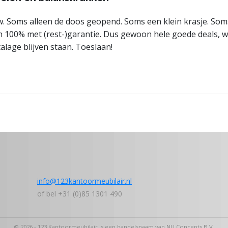
w. Soms alleen de doos geopend. Soms een klein krasje. Som
 100% met (rest-)garantie. Dus gewoon hele goede deals, wa
talage blijven staan. Toeslaan!
info@123kantoormeubilair.nl
of bel +31 (0)85 1301 490
© 2026 - 123 Kantoormeubilair is een handelsnaam van NU Concepts B.V.