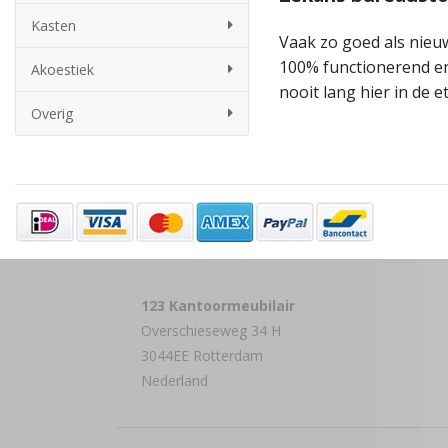
Kasten
Vaak zo goed als nieu
100% functionerend en
Akoestiek
nooit lang hier in de e
Overig
123 Kantoormeubilair
Overschieseweg 34 H
3044EE Rotterdam
Nederland