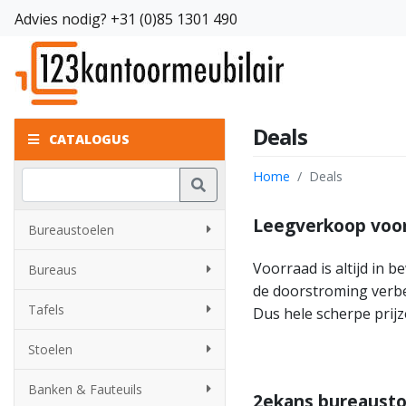
Advies nodig?
+31 (0)85 1301 490
Deals
CATALOGUS
Home
Deals
Leegverkoop voo
Bureaustoelen
Voorraad is altijd in b
Bureaus
de doorstroming verbet
Tafels
Dus hele scherpe prijz
Stoelen
Banken & Fauteuils
2ekans bureausto