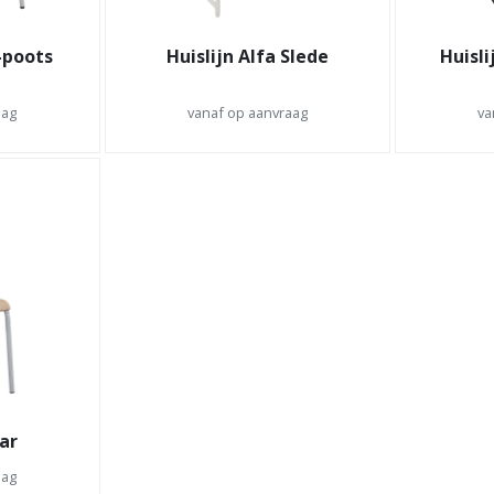
4-poots
Huislijn Alfa Slede
Huisli
aag
vanaf op aanvraag
va
car
aag