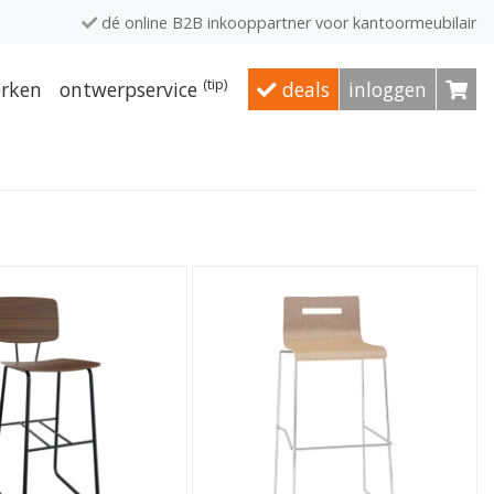
dé online B2B inkooppartner voor kantoormeubilair
(tip)
rken
ontwerpservice
deals
inloggen