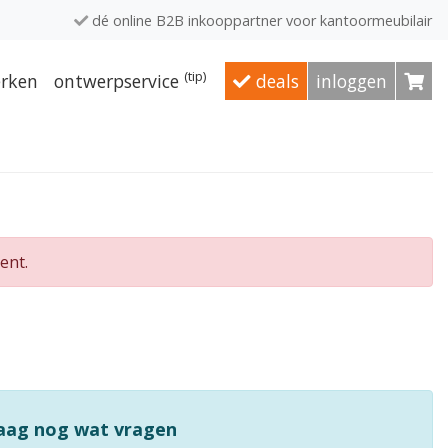
dé online B2B inkooppartner voor kantoormeubilair
(tip)
rken
ontwerpservice
deals
inloggen
ent.
raag nog wat vragen