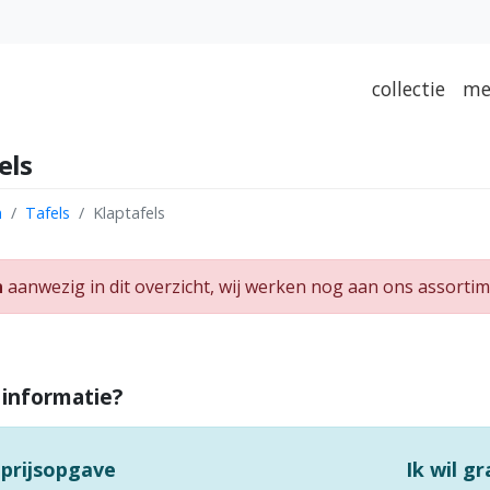
collectie
me
els
n
Tafels
Klaptafels
n
aanwezig in dit overzicht, wij werken nog aan ons assortim
 informatie?
 prijsopgave
Ik wil g