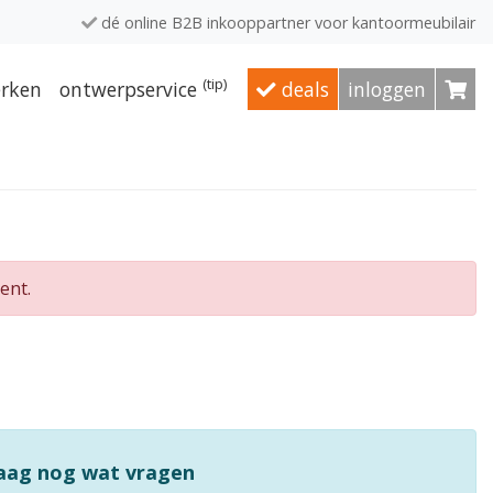
dé online B2B inkooppartner voor kantoormeubilair
(tip)
rken
ontwerpservice
deals
inloggen
ent.
raag nog wat vragen