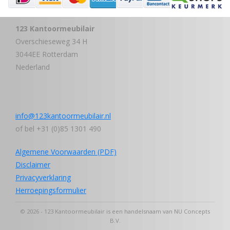
123 Kantoormeubilair
Overschieseweg 34 H
3044EE Rotterdam
Nederland
info@123kantoormeubilair.nl
of bel +31 (0)85 1301 490
Algemene Voorwaarden (PDF)
Disclaimer
Privacyverklaring
Herroepingsformulier
© 2026 - 123 Kantoormeubilair is een handelsnaam van NU Concepts
B.V.