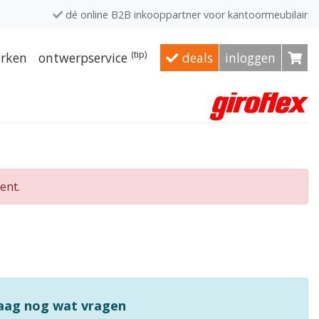
dé online B2B inkooppartner voor kantoormeubilair
(tip)
rken
ontwerpservice
deals
inloggen
ent.
raag nog wat vragen