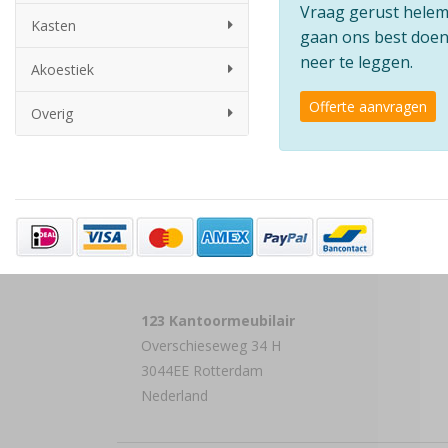
Vraag gerust helemaa
Kasten
gaan ons best doen 
neer te leggen.
Akoestiek
Offerte aanvragen
Overig
123 Kantoormeubilair
Overschieseweg 34 H
3044EE Rotterdam
Nederland