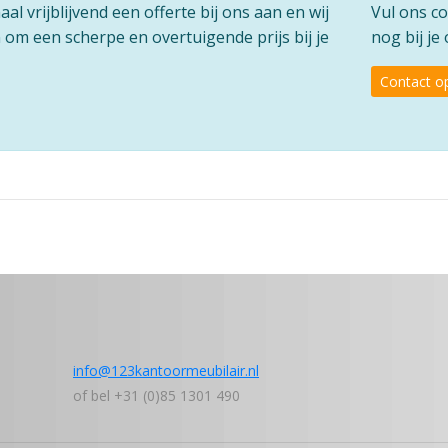
l vrijblijvend een offerte bij ons aan en wij
Vul ons co
om een scherpe en overtuigende prijs bij je
nog bij je
Contact 
info@123kantoormeubilair.nl
of bel +31 (0)85 1301 490