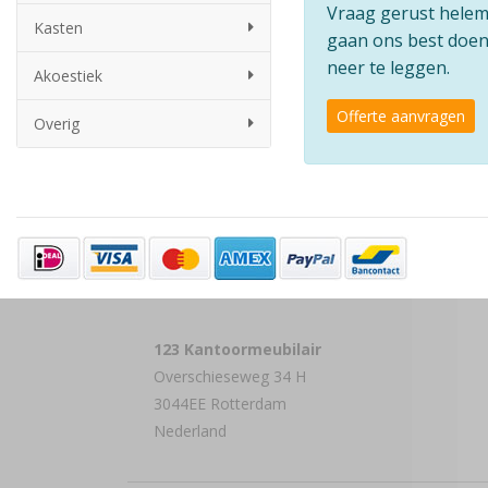
Vraag gerust helemaa
Kasten
gaan ons best doen 
neer te leggen.
Akoestiek
Offerte aanvragen
Overig
123 Kantoormeubilair
Overschieseweg 34 H
3044EE Rotterdam
Nederland