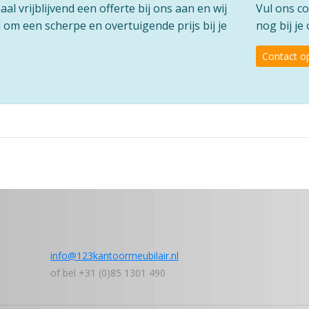
l vrijblijvend een offerte bij ons aan en wij
Vul ons co
om een scherpe en overtuigende prijs bij je
nog bij j
Contact 
info@123kantoormeubilair.nl
of bel +31 (0)85 1301 490