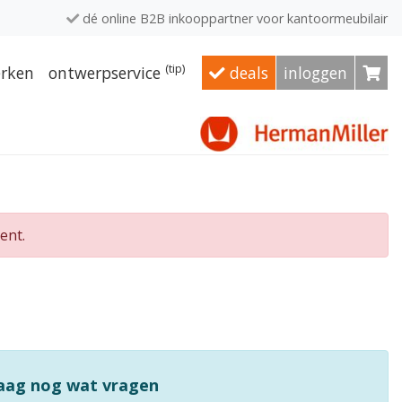
dé online B2B inkooppartner voor kantoormeubilair
(tip)
rken
ontwerpservice
deals
inloggen
ent.
raag nog wat vragen