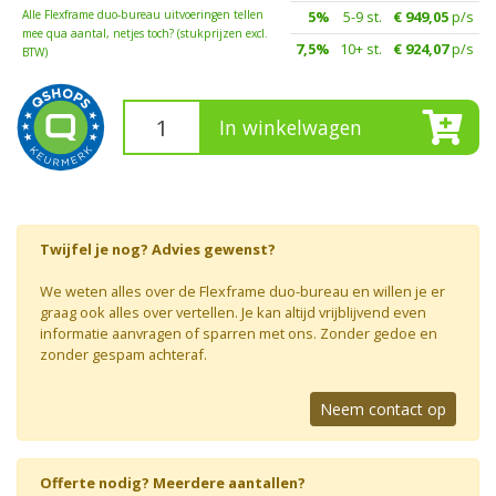
Alle Flexframe duo-bureau uitvoeringen tellen
5%
5-9 st.
€ 949,05
p/s
mee qua aantal, netjes toch? (stukprijzen excl.
7,5%
10+ st.
€ 924,07
p/s
BTW)
In winkelwagen
Twijfel je nog? Advies gewenst?
We weten alles over de Flexframe duo-bureau en willen je er
graag ook alles over vertellen. Je kan altijd vrijblijvend even
informatie aanvragen of sparren met ons. Zonder gedoe en
zonder gespam achteraf.
Neem contact op
Offerte nodig? Meerdere aantallen?