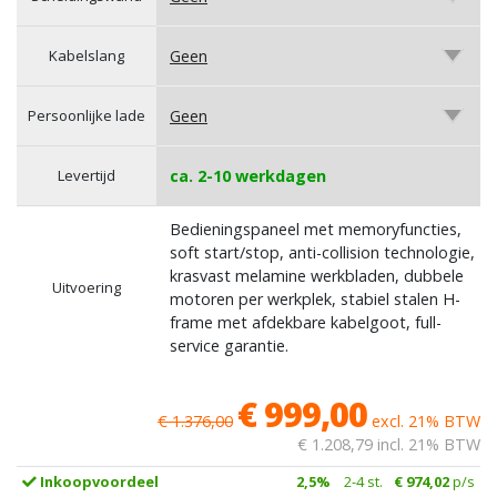
Kabelslang
Geen
Persoonlijke lade
Geen
Levertijd
ca. 2-10 werkdagen
Bedieningspaneel met memoryfuncties,
soft start/stop, anti-collision technologie,
krasvast melamine werkbladen, dubbele
Uitvoering
motoren per werkplek, stabiel stalen H-
frame met afdekbare kabelgoot, full-
service garantie.
€ 999,00
€ 1.376,00
excl. 21% BTW
€ 1.208,79
incl. 21% BTW
Inkoopvoordeel
2,5%
2-4 st.
€ 974,02
p/s