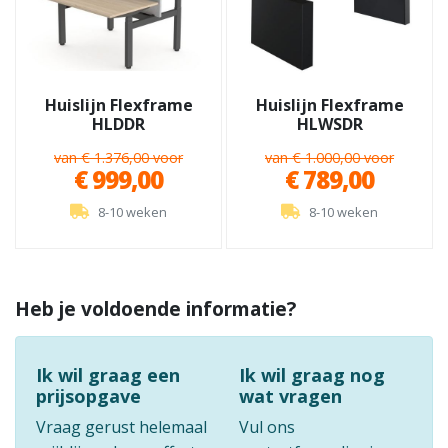
Huislijn Flexframe
Huislijn Flexframe
HLDDR
HLWSDR
van € 1.376,00 voor
van € 1.000,00 voor
€ 999,00
€ 789,00
8-10 weken
8-10 weken
Heb je voldoende informatie?
Ik wil graag een
Ik wil graag nog
prijsopgave
wat vragen
Vraag gerust helemaal
Vul ons