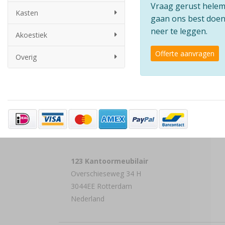
Vraag gerust helemaa
Kasten
gaan ons best doen 
neer te leggen.
Akoestiek
Offerte aanvragen
Overig
123 Kantoormeubilair
Overschieseweg 34 H
3044EE Rotterdam
Nederland