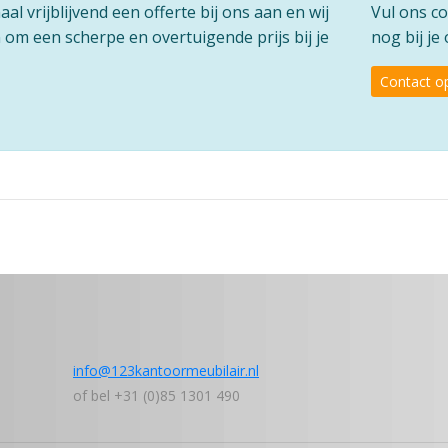
l vrijblijvend een offerte bij ons aan en wij
Vul ons co
om een scherpe en overtuigende prijs bij je
nog bij j
Contact 
info@123kantoormeubilair.nl
of bel +31 (0)85 1301 490