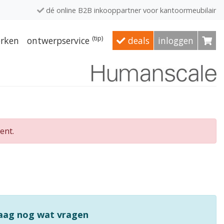
dé online B2B inkooppartner voor kantoormeubilair
(tip)
rken
ontwerpservice
deals
inloggen
ent.
raag nog wat vragen