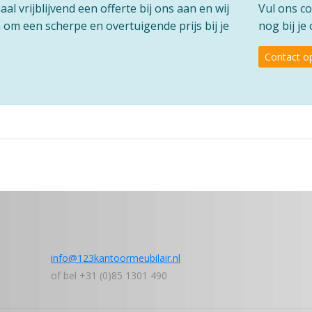
l vrijblijvend een offerte bij ons aan en wij
Vul ons co
om een scherpe en overtuigende prijs bij je
nog bij j
Contact 
info@123kantoormeubilair.nl
of bel +31 (0)85 1301 490