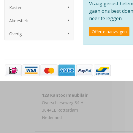
Vraag gerust helemaa
Kasten
gaan ons best doen 
neer te leggen.
Akoestiek
Offerte aanvragen
Overig
123 Kantoormeubilair
Overschieseweg 34 H
3044EE Rotterdam
Nederland