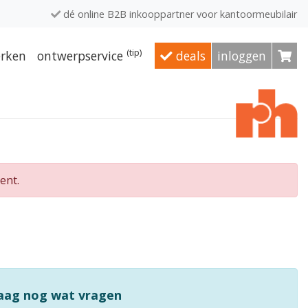
dé online B2B inkooppartner voor kantoormeubilair
(tip)
rken
ontwerpservice
deals
inloggen
ent.
raag nog wat vragen