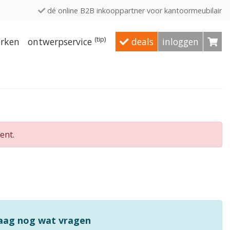
dé online B2B inkooppartner voor kantoormeubilair
(tip)
rken
ontwerpservice
deals
inloggen
ent.
raag nog wat vragen