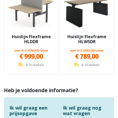
Huislijn Flexframe
Huislijn Flexframe
HLDDR
HLWSDR
van € 1.376,00 voor
van € 1.000,00 voor
€ 999,00
€ 789,00
8-10 weken
8-10 weken
Heb je voldoende informatie?
Ik wil graag een
Ik wil graag nog
prijsopgave
wat vragen