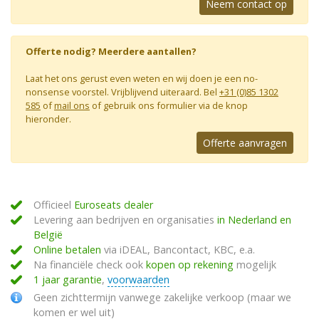
Neem contact op
Offerte nodig? Meerdere aantallen?
Laat het ons gerust even weten en wij doen je een no-
nonsense voorstel. Vrijblijvend uiteraard. Bel
+31 (0)85 1302
585
of
mail ons
of gebruik ons formulier via de knop
hieronder.
Offerte aanvragen
Officieel
Euroseats dealer
Levering aan bedrijven en organisaties
in Nederland en
België
Online betalen
via iDEAL, Bancontact, KBC, e.a.
Na financiële check ook
kopen op rekening
mogelijk
1 jaar garantie
,
voorwaarden
Geen zichttermijn vanwege zakelijke verkoop (maar we
komen er wel uit)