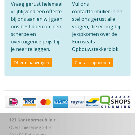
Vraag gerust helemaal
Vul ons
vrijblijvend een offerte
contactformulier in en
bij ons aan en wij gaan
stel ons gerust alle
ons best doen om een
vragen, die er nog bij
scherpe en
je opkomen over de
overtuigende prijs bij
Euroseats
je neer te leggen.
Opbouwstekkerblok.
Offerte aanvragen
Contact opnemen
123 Kantoormeubilair
Overschieseweg 34 H
3044EE Rotterdam