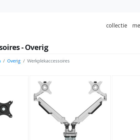
collectie
me
oires - Overig
n
Overig
Werkplekaccessoires