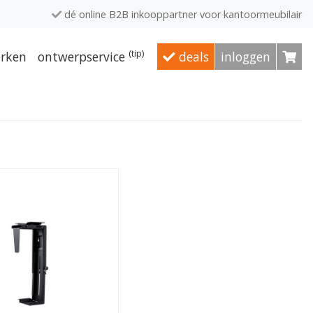
dé online B2B inkooppartner voor kantoormeubilair
(tip)
rken
ontwerpservice
deals
inloggen