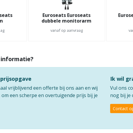
seats
Euroseats Euroseats
Euros
rm
dubbele monitorarm
aag
vanaf op aanvraag
va
 informatie?
 prijsopgave
Ik wil g
l vrijblijvend een offerte bij ons aan en wij
Vul ons co
om een scherpe en overtuigende prijs bij je
nog bij j
Contact 