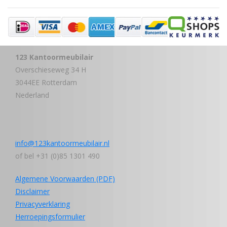
123 Kantoormeubilair
Overschieseweg 34 H
3044EE Rotterdam
Nederland
info@123kantoormeubilair.nl
of bel +31 (0)85 1301 490
Algemene Voorwaarden (PDF)
Disclaimer
Privacyverklaring
Herroepingsformulier