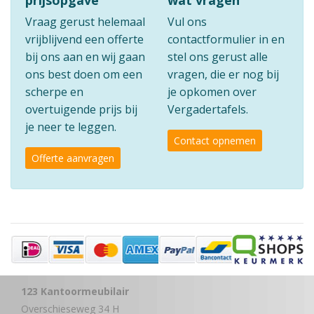
prijsopgave
wat vragen
Vraag gerust helemaal
Vul ons
vrijblijvend een offerte
contactformulier in en
bij ons aan en wij gaan
stel ons gerust alle
ons best doen om een
vragen, die er nog bij
scherpe en
je opkomen over
overtuigende prijs bij
Vergadertafels.
je neer te leggen.
Contact opnemen
Offerte aanvragen
123 Kantoormeubilair
Overschieseweg 34 H